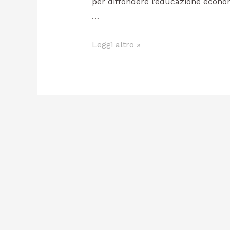
per diffondere l’educazione
…
Leggi altro »