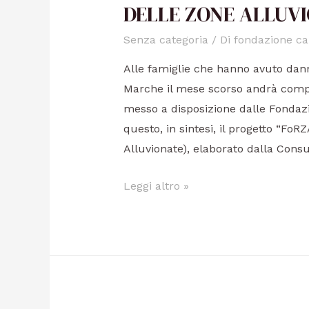
DELLE ZONE ALLUV
Senza categoria
/ Di
fondazione ca
Alle famiglie che hanno avuto danni
Marche il mese scorso andrà comp
messo a disposizione dalle Fondazion
questo, in sintesi, il progetto “FoR
Alluvionate), elaborato dalla Consu
Leggi altro »