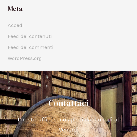
Meta
Accedi
Feed dei contenuti
Feed dei commenti
WordPress.org
Contattaci
I nostri uffici sono aperti dal Lunedì al
Venerdì