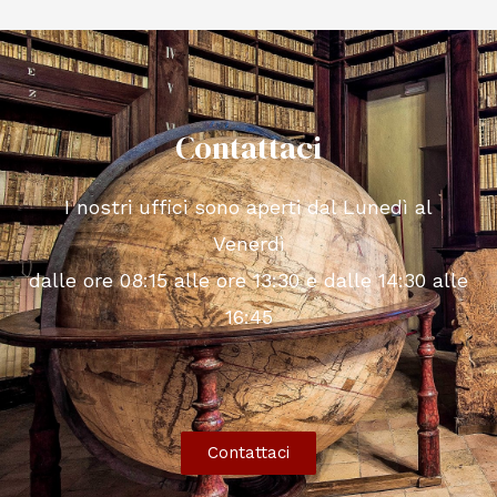
Contattaci
I nostri uffici sono aperti dal Lunedì al
Venerdì
dalle ore 08:15 alle ore 13:30 e dalle 14:30 alle
16:45
Contattaci