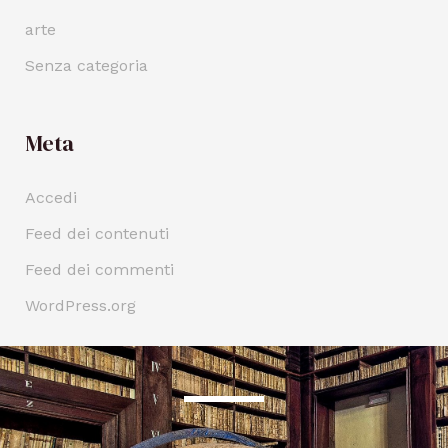
arte
Senza categoria
Meta
Accedi
Feed dei contenuti
Feed dei commenti
WordPress.org