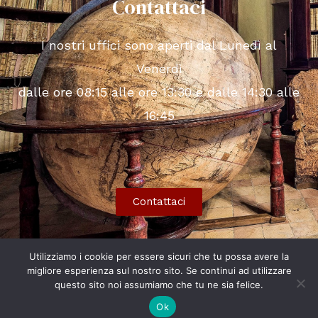
Contattaci
I nostri uffici sono aperti dal Lunedì al
Venerdì
dalle ore 08:15 alle ore 13:30 e dalle 14:30 alle
16:45
Contattaci
Utilizziamo i cookie per essere sicuri che tu possa avere la
migliore esperienza sul nostro sito. Se continui ad utilizzare
Copyright © 2026 Fondazione Cassa di Risparmio di
questo sito noi assumiamo che tu ne sia felice.
Fermo
Ok