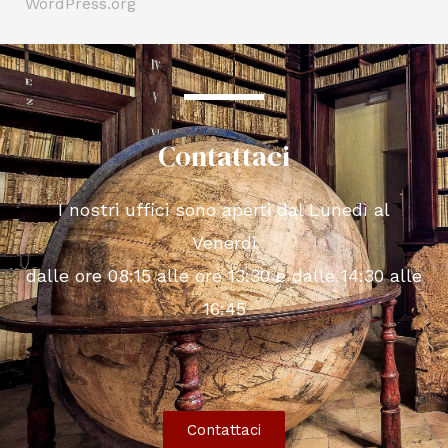
WordPress.org
Contattaci
I nostri uffici sono aperti dal Lunedì al
Venerdì
dalle ore 08:15 alle ore 13:30 e dalle 14:30 alle
16:45
Contattaci