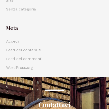
arte
Senza categoria
Meta
Accedi
Feed dei contenuti
Feed dei commenti
WordPress.org
Contattaci