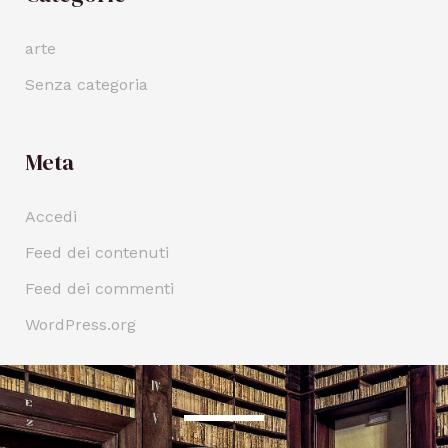
arte
Senza categoria
Meta
Accedi
Feed dei contenuti
Feed dei commenti
WordPress.org