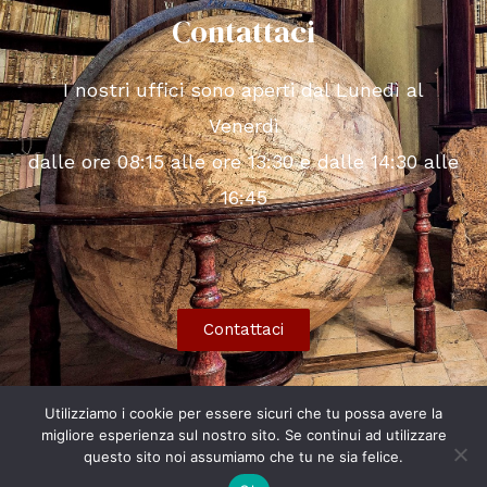
Contattaci
I nostri uffici sono aperti dal Lunedì al
Venerdì
dalle ore 08:15 alle ore 13:30 e dalle 14:30 alle
16:45
Contattaci
Utilizziamo i cookie per essere sicuri che tu possa avere la
migliore esperienza sul nostro sito. Se continui ad utilizzare
Copyright © 2026 Fondazione Cassa di Risparmio di
questo sito noi assumiamo che tu ne sia felice.
Fermo