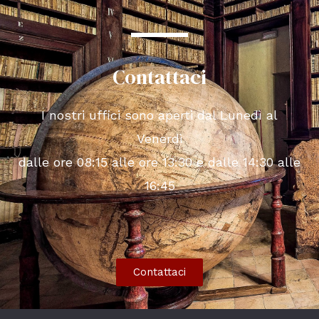
Contattaci
I nostri uffici sono aperti dal Lunedì al
Venerdì
dalle ore 08:15 alle ore 13:30 e dalle 14:30 alle
16:45
Contattaci