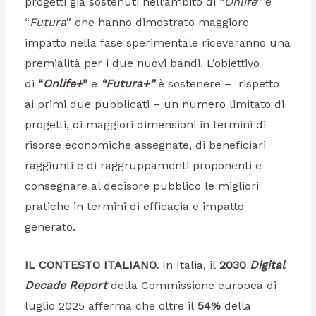
progetti già sostenuti nell’ambito di “
Onlife
” e
“
Futura
” che hanno dimostrato maggiore
impatto nella fase sperimentale riceveranno una
premialità per i due nuovi bandi. L’obiettivo
di
“
Onlife+
”
e
“Futura+”
è sostenere – rispetto
ai primi due pubblicati – un numero limitato di
progetti, di maggiori dimensioni in termini di
risorse economiche assegnate, di beneficiari
raggiunti e di raggruppamenti proponenti e
consegnare al decisore pubblico le migliori
pratiche in termini di efficacia e impatto
generato.
IL CONTESTO ITALIANO.
In Italia, il
2030
Digital
Decade Report
della Commissione europea di
luglio 2025 afferma che oltre il
54%
della