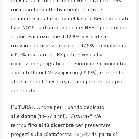
quasi 7 su 10 dichiarano di voler lavorare, 463
mila risultano effettivamente inattivi e
disinteressati al mondo del lavoro. Secondo i dati
Istat 2025, la distribuzione dei NEET per titolo di
studio evidenzia che il 42,8% possiede al
massimo la licenza media, il 47,5% un diploma e
il 9,7% una laurea. Rispetto invece alla
ripartizione geografica, il fenomeno si concentra
soprattutto nel Mezzogiorno (59,6%), mentre le
altre aree del Paese registrano percentuali più
contenute.
FUTURA+.
Anche per il bando dedicato
alle
donne
(18-67 anni), “
Futura+
”, c’è
tempo
fino al 18 dicembre
per presentare
progetti sulla piattaforma
Re@dy
da parte di