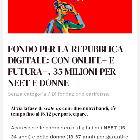
FONDO PER LA REPUBBLICA
DIGITALE: CON ONLIFE+ E
FUTURA+, 35 MILIONI PER
NEET E DONNE
Senza categoria
/ Di
fondazione carifermo
Al via la fase di
scale-up
con i due nuovi bandi, c’è
tempo fino al 18/12 per partecipare.
Accrescere le competenze digitali dei
NEET
(15-
34 anni) e delle
donne
(18-67 anni) per garantire