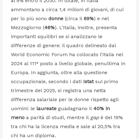
al 9% entro il 2030. In totale, in Italia
ammontano a circa 1,4 milioni di giovani, di cui
per lo più sono
donne
(circa il
69%
) e nel
Mezzogiorno (
46%
). L’Italia, inoltre, presenta
importanti squilibri se si analizzano le
differenze di genere: il quadro delineato dal
World Economic Forum ha collocato l’Italia nel
2024 al 111° posto a livello globale, penultima in
Europa. In aggiunta, oltre alla questione
occupazionale, secondo i dati
Istat
sul primo
trimestre del 2025, si registra una netta
differenza salariale per le donne rispetto agli
uomini: le
laureate
guadagnano il
40% in
meno
a parità di studi, mentre il
gap
è del 19%
tra chi ha la licenza media e sale al 20,5% tra
chi ha un diploma.