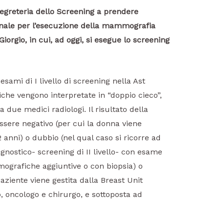
egreteria dello Screening a prendere
ale per l’esecuzione della mammografia
iorgio, in cui, ad oggi, si esegue lo screening
esami di I livello di screening nella Ast
e vengono interpretate in “doppio cieco”,
da due medici radiologi. Il risultato della
ere negativo (per cui la donna viene
nni) o dubbio (nel qual caso si ricorre ad
nostico- screening di II livello- con esame
ografiche aggiuntive o con biopsia) o
paziente viene gestita dalla Breast Unit
, oncologo e chirurgo, e sottoposta ad