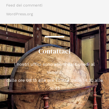
Feed dei commenti
WordPress.org
Contattaci
I nostri uffici sono aperti dal Lunedì al
Venerdì
dalle ore 08:15 alle ore 13:30 e dalle 14:30 alle
16:45